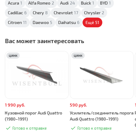
Acura
1
Alfa Romeo
2
Audi
24
Buick
1
BYD
1
Cadillac
6
Chery
8
Chevrolet
17
Chrysler
2
Citroen
11
Daewoo
5
Daihatsu
6
Ещё
51
Вас может заинтересовать
ЦИНК
ЦИНК
1 990 руб.
590 руб.
Кузовной порог Audi Quattro
Усилитель/соединитель порога
(1980–1991)
Audi Quattro (1980–1991)
Готово к отправке
Готово к отправке