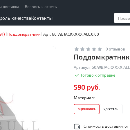
и доставка
Вопросы и ответы
роль качества
Контакты
91)
|
Поддомкратники
|
Арт. 60.WBJACKXXXX.ALL.0.00
0 отзывов
Поддомкратники 
Артикул:
60.WBJACKXXXX.ALL
Готово к отправке
590 руб.
Материал:
ОЦИНКОВКА
Х/К СТАЛЬ
Стоимость доставки: от 