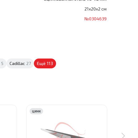
21x20x2 см
№0304639
5
Cadillac
27
Ещё
113
ЦИНК
ЦИНК