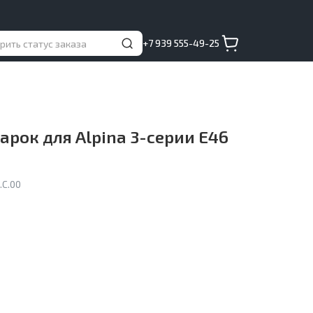
+7 939 555-49-25
арок для Alpina 3-серии E46
.C.00