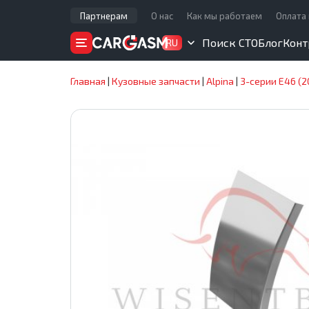
Партнерам
О нас
Как мы работаем
Оплата 
Поиск СТО
Блог
Конт
RU
Главная
|
Кузовные запчасти
|
Alpina
|
3-серии E46 (2