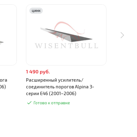
ЦИНК
ЦИНК
1 490 руб.
590 руб.
ога
Расширенный усилитель/
Поддомкр
06)
соединитель порогов Alpina 3-
(2001–20
серии E46 (2001–2006)
Готово
Готово к отправке