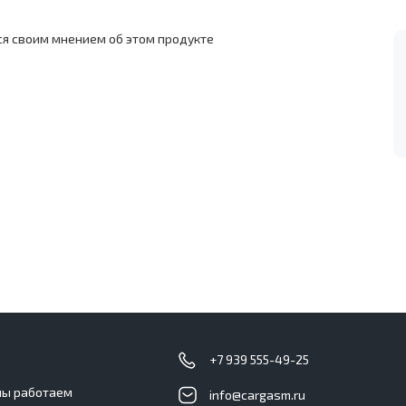
ся своим мнением об этом продукте
с
+7 939 555-49-25
мы работаем
info@cargasm.ru