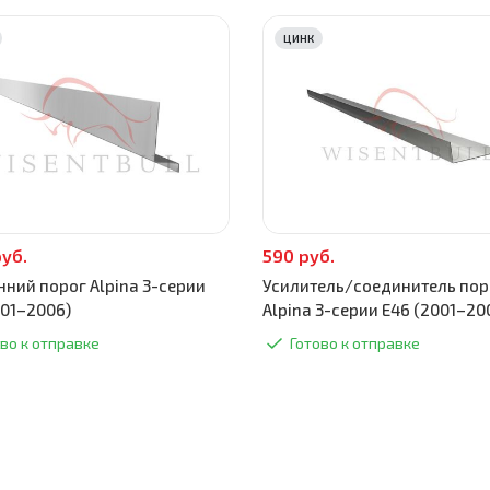
ЦИНК
руб.
590 руб.
нний порог Alpina 3-серии
Усилитель/соединитель пор
001–2006)
Alpina 3-серии E46 (2001–20
во к отправке
Готово к отправке