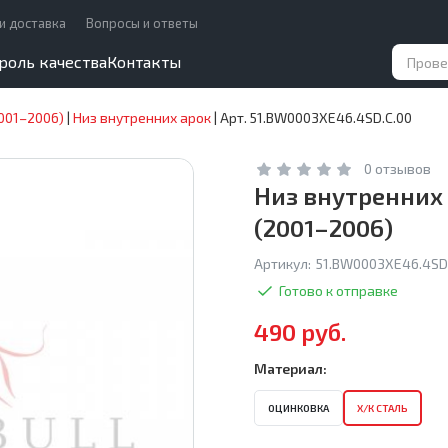
и доставка
Вопросы и ответы
роль качества
Контакты
001–2006)
|
Низ внутренних арок
|
Арт. 51.BW0003XE46.4SD.C.00
0 отзывов
Низ внутренних 
(2001–2006)
Артикул:
51.BW0003XE46.4SD
Готово к отправке
490 руб.
Материал:
ОЦИНКОВКА
Х/К СТАЛЬ