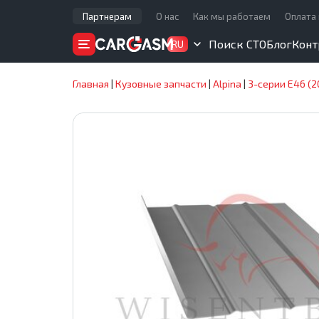
Партнерам
О нас
Как мы работаем
Оплата 
Поиск СТО
Блог
Конт
RU
Главная
|
Кузовные запчасти
|
Alpina
|
3-серии E46 (2