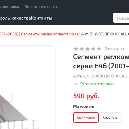
и доставка
Вопросы и ответы
роль качества
Контакты
001–2006)
|
Сегменты ремкомплекта пола
|
Арт. 21.WBFLRPXXXX.ALL.
0 отзывов
Сегмент ремкомп
серии E46 (2001
Артикул:
21.WBFLRPXXXX.ALL.
Готово к отправке
590 руб.
Материал:
ОЦИНКОВКА
Х/К СТАЛЬ