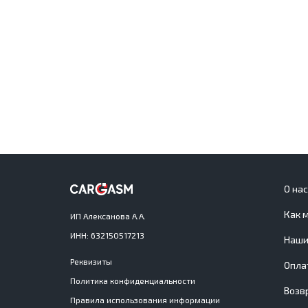
О на
Как 
ИП Алексанова А.А.
ИНН: 632150517213
Наши
Реквизиты
Опла
Политика конфиденциальности
Возв
Правила использования информации