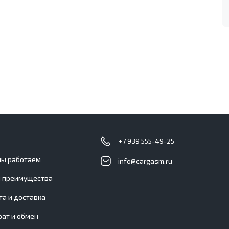
с
+7 939 555-49-25
мы работаем
info@cargasm.ru
 преимущества
та и доставка
рат и обмен