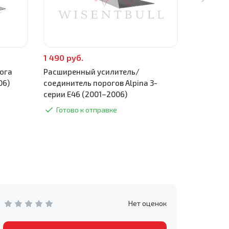
1 490 руб.
590 руб.
ога
Расширенный усилитель/
Поддомкр
06)
соединитель порогов Alpina 3-
(2001–20
серии E46 (2001–2006)
Готово
Готово к отправке
Нет оценок