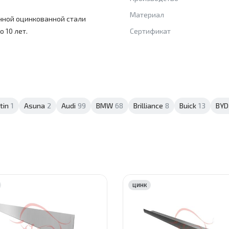
Материал
нной оцинкованной стали
 10 лет.
Сертификат
tin
1
Asuna
2
Audi
99
BMW
68
Brilliance
8
Buick
13
BYD
ЦИНК