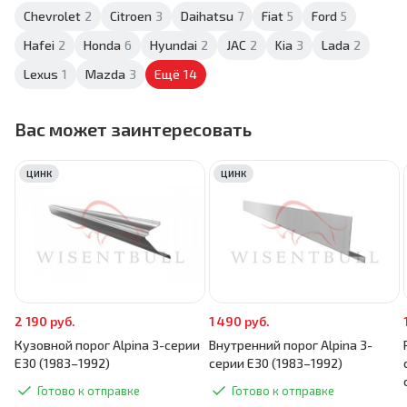
Chevrolet
2
Citroen
3
Daihatsu
7
Fiat
5
Ford
5
Hafei
2
Honda
6
Hyundai
2
JAC
2
Kia
3
Lada
2
Lexus
1
Mazda
3
Ещё
14
Вас может заинтересовать
ЦИНК
ЦИНК
2 190 руб.
1 490 руб.
Кузовной порог Alpina 3-серии
Внутренний порог Alpina 3-
E30 (1983–1992)
серии E30 (1983–1992)
Готово к отправке
Готово к отправке