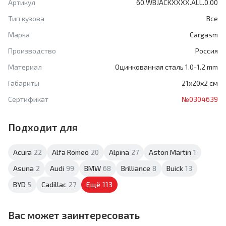
Артикул
60.WBJACKXXXX.ALL.0.00
Тип кузова
Все
Марка
Cargasm
Производство
Россия
Материал
Оцинкованная сталь 1.0-1.2 mm
Габариты
21x20x2 см
Сертификат
№0304639
Подходит для
Acura
22
Alfa Romeo
20
Alpina
27
Aston Martin
1
Asuna
2
Audi
99
BMW
68
Brilliance
8
Buick
13
BYD
5
Cadillac
27
Ещё
113
Вас может заинтересовать