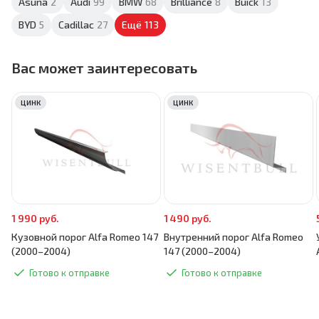
Asuna
2
Audi
99
BMW
68
Brilliance
8
Buick
13
BYD
5
Cadillac
27
Ещё
113
Вас может заинтересовать
ЦИНК
ЦИНК
1 990 руб.
1 490 руб.
Кузовной порог Alfa Romeo 147
Внутренний порог Alfa Romeo
(2000–2004)
147 (2000–2004)
Готово к отправке
Готово к отправке