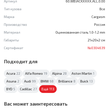
Артикул
60.WBJACKXXXX.ALL.0.00
Тип кузова
Все
Марка
Cargasm
Производство
Россия
Материал
Оцинкованная сталь 1.0-1.2 mm
Габариты
21x20x2 см
Сертификат
№0304639
Подходит для
Acura
22
Alfa Romeo
19
Alpina
28
Aston Martin
1
Asuna
2
Audi
99
BMW
68
Brilliance
8
Buick
13
BYD
5
Cadillac
27
Ещё
113
Вас может заинтересовать