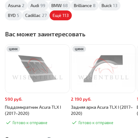
Asuna
2
Audi
99
BMW
68
Brilliance
8
Buick
13
BYD
5
Cadillac
27
Ещё
113
Вас может заинтересовать
ЦИНК
ЦИНК
590 руб.
2 190 руб.
Поддомкратник Acura TLX I
Задняя арка Acura TLX I (2017–
(2017–2020)
2020)
Готово к отправке
Готово к отправке