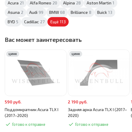
Acura
21
Alfa Romeo
20
Alpina
28
Aston Martin
1
Asuna
2
Audi
99
BMW
68
Brilliance
8
Buick
13
BYD
5
Cadillac
27
Ещё
113
Вас может заинтересовать
ЦИНК
ЦИНК
590 руб.
2 190 руб.
Поддомкратник Acura TLX I
Задняя арка Acura TLX I (2017–
(2017–2020)
2020)
Готово к отправке
Готово к отправке