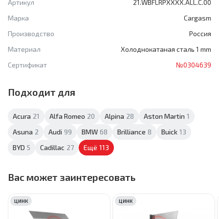
Артикул
21.WBFLRPXXXX.ALL.C.00
Марка
Cargasm
Производство
Россия
Материал
Холоднокатаная сталь 1 mm
Сертификат
№0304639
Подходит для
Acura
21
Alfa Romeo
20
Alpina
28
Aston Martin
1
Asuna
2
Audi
99
BMW
68
Brilliance
8
Buick
13
BYD
5
Cadillac
27
Ещё
113
Вас может заинтересовать
ЦИНК
ЦИНК