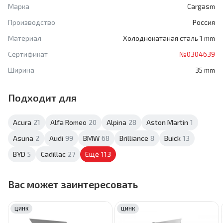
Марка
Cargasm
Производство
Россия
Материал
Холоднокатаная сталь 1 mm
Сертификат
№0304639
Ширина
35 mm
Подходит для
Acura
21
Alfa Romeo
20
Alpina
28
Aston Martin
1
Asuna
2
Audi
99
BMW
68
Brilliance
8
Buick
13
BYD
5
Cadillac
27
Ещё
113
Вас может заинтересовать
ЦИНК
ЦИНК