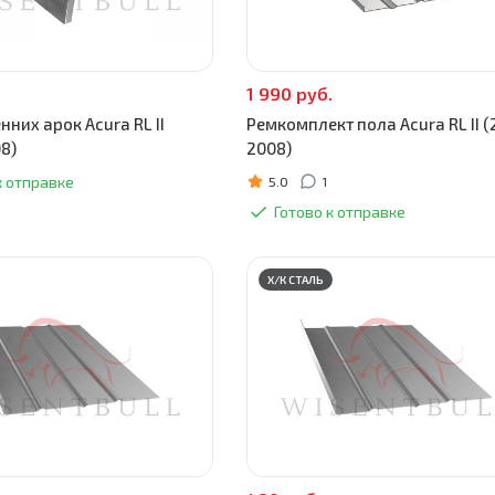
1 990 руб.
нних арок Acura RL II
Ремкомплект пола Acura RL II 
8)
2008)
к отправке
5.0
1
Готово к отправке
Х/К СТАЛЬ