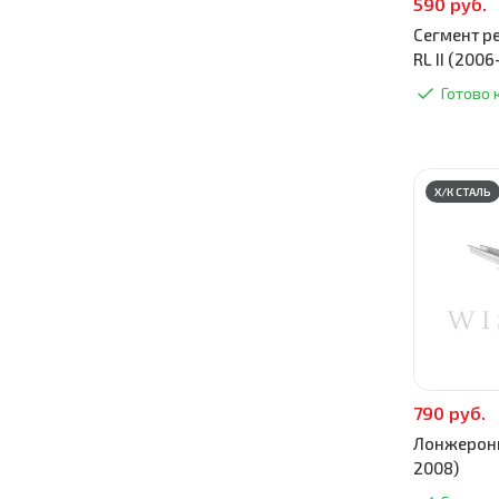
590 руб.
Сегмент р
RL II (200
Готово 
Х/К СТАЛЬ
790 руб.
Лонжероны
2008)