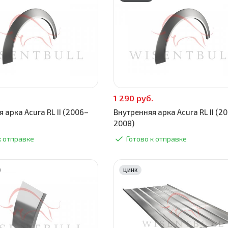
.
1 290 руб.
 арка Acura RL II (2006–
Внутренняя арка Acura RL II (2
2008)
к отправке
Готово к отправке
ЦИНК