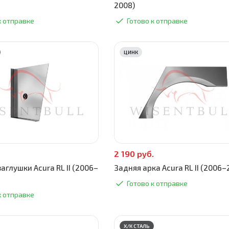
2008)
к отправке
Готово к отправке
ЦИНК
2 190 руб.
аглушки Acura RL II (2006–
Задняя арка Acura RL II (2006–
Готово к отправке
к отправке
Х/К СТАЛЬ