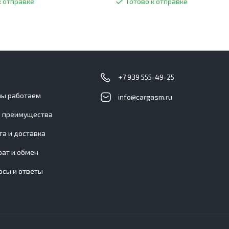
к отправке
Готово к отправке
с
+7 939 555-49-25
мы работаем
info@cargasm.ru
 преимущества
та и доставка
рат и обмен
осы и ответы