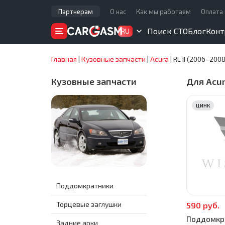
Партнерам
О нас
Как мы работаем
Оплата 
Поиск СТО
Блог
Конт
RU
Главная
|
Кузовные запчасти
|
Acura
|
RL II (2006–2008
Кузовные запчасти
Для Acur
ЦИНК
Поддомкратники
Торцевые заглушки
590 руб.
Поддомкра
Задние арки