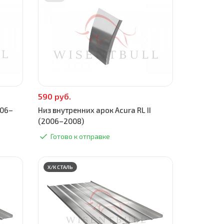
590 руб.
006–
Низ внутренних арок Acura RL II
(2006–2008)
Готово к отправке
Х/К СТАЛЬ