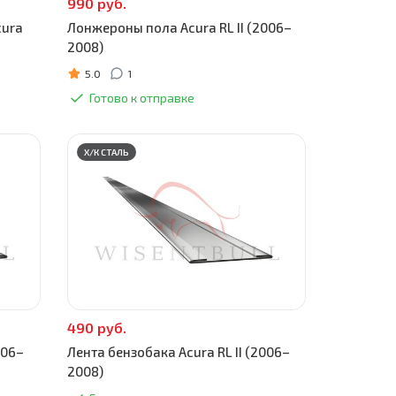
990 руб.
cura
Лонжероны пола Acura RL II (2006–
2008)
5.0
1
Готово к отправке
Х/К СТАЛЬ
490 руб.
006–
Лента бензобака Acura RL II (2006–
2008)