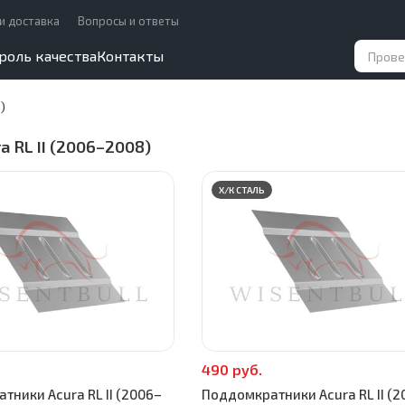
и доставка
Вопросы и ответы
роль качества
Контакты
)
a RL II (2006–2008)
Х/К СТАЛЬ
490 руб.
тники Acura RL II (2006–
Поддомкратники Acura RL II (