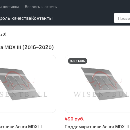
и доставка
Вопросы и ответы
роль качества
Контакты
020)
a MDX III (2016–2020)
Х/К СТАЛЬ
490 руб.
тники Acura MDX III
Поддомкратники Acura MDX III