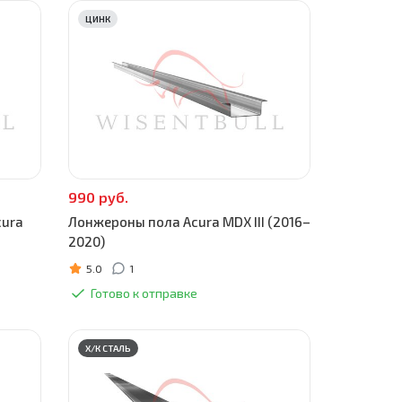
ЦИНК
990 руб.
cura
Лонжероны пола Acura MDX III (2016–
2020)
5.0
1
Готово к отправке
Х/К СТАЛЬ