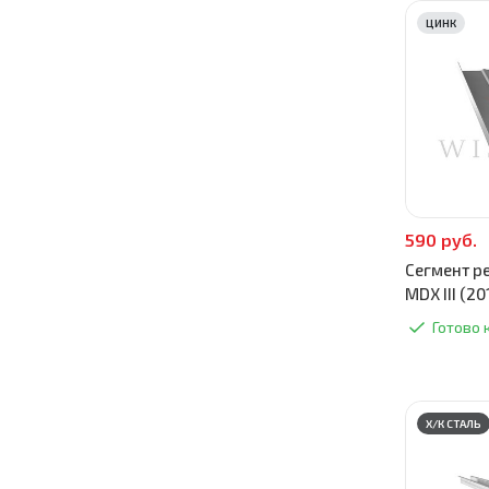
ЦИНК
590 руб.
Сегмент р
MDX III (2
Готово 
Х/К СТАЛЬ