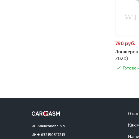
790 руб.
Лонжероны
2020)
Готово 
О на
Как 
ИП Алексанова А.А.
ИНН: 632150517213
Наши