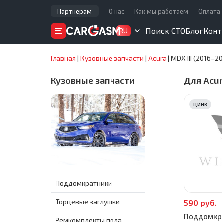
Партнерам
О нас
Как мы работаем
Оплата 
Поиск СТО
Блог
Конт
RU
Главная
|
Кузовные запчасти
|
Acura
|
MDX III (2016–2
Кузовные запчасти
Для Acur
ЦИНК
Поддомкратники
Торцевые заглушки
590 руб.
Поддомкра
Ремкомплекты пола