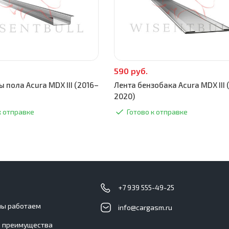
590 руб.
 пола Acura MDX III (2016–
Лента бензобака Acura MDX III 
2020)
к отправке
Готово к отправке
с
+7 939 555-49-25
мы работаем
info@cargasm.ru
 преимущества