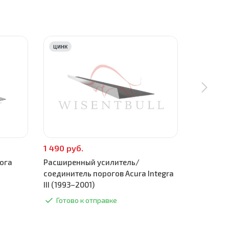
ЦИНК
ЦИНК
1 490 руб.
590 руб.
ога
Расширенный усилитель/
Поддомкра
соединитель порогов Acura Integra
(1993–200
III (1993–2001)
Готово
Готово к отправке