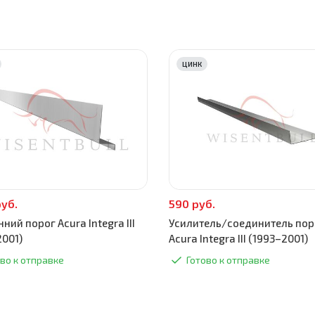
ЦИНК
руб.
590 руб.
ний порог Acura Integra III
Усилитель/соединитель пор
2001)
Acura Integra III (1993–2001)
во к отправке
Готово к отправке