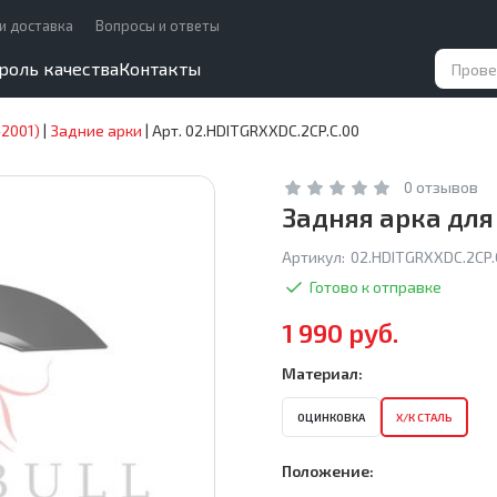
и доставка
Вопросы и ответы
роль качества
Контакты
–2001)
|
Задние арки
|
Арт. 02.HDITGRXXDC.2CP.C.00
0 отзывов
Задняя арка для 
Артикул:
02.HDITGRXXDC.2CP.
Готово к отправке
1 990 руб.
Материал:
ОЦИНКОВКА
Х/К СТАЛЬ
Положение: