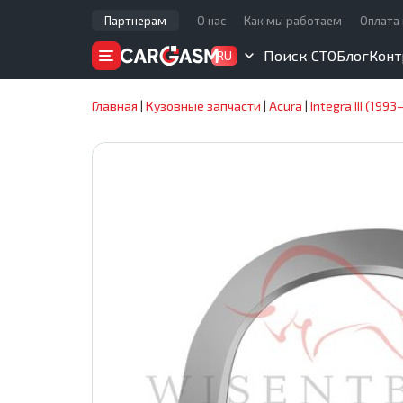
Партнерам
О нас
Как мы работаем
Оплата 
Поиск СТО
Блог
Конт
RU
Главная
|
Кузовные запчасти
|
Acura
|
Integra III (1993