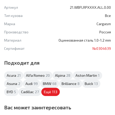
Артикул
21.WBFLRPXXXX.ALL.0.00
Тип кузова
Все
Марка
Cargasm
Производство
Россия
Материал
Оцинкованная сталь 1.0-1.2 mm
Сертификат
№0304639
Подходит для
Acura
21
Alfa Romeo
20
Alpina
28
Aston Martin
1
Asuna
2
Audi
99
BMW
68
Brilliance
8
Buick
13
BYD
5
Cadillac
27
Ещё
113
Вас может заинтересовать