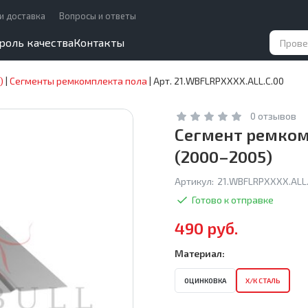
и доставка
Вопросы и ответы
роль качества
Контакты
)
|
Сегменты ремкомплекта пола
|
Арт. 21.WBFLRPXXXX.ALL.C.00
0 отзывов
Сегмент ремкомп
(2000–2005)
Артикул:
21.WBFLRPXXXX.ALL.
Готово к отправке
490 руб.
Материал:
ОЦИНКОВКА
Х/К СТАЛЬ