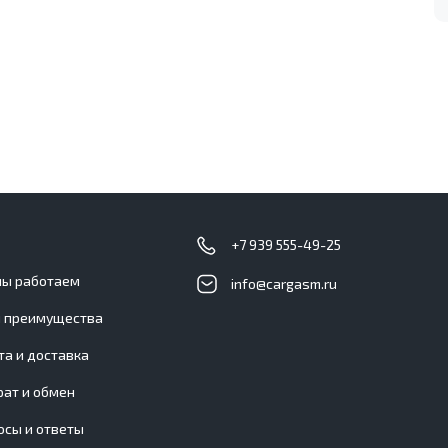
с
+7 939 555-49-25
мы работаем
info@cargasm.ru
 преимущества
та и доставка
рат и обмен
осы и ответы