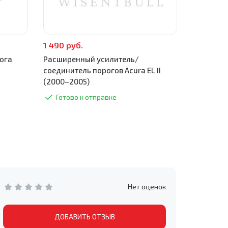
1 490 руб.
590 руб.
ога
Расширенный усилитель/
Поддомкра
соединитель порогов Acura EL II
2005)
(2000–2005)
Готово
Готово к отправке
Нет оценок
ДОБАВИТЬ ОТЗЫВ