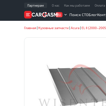
Партнерам
О нас
Как мы работаем
Оплата 
Поиск СТО
Блог
Конт
RU
Главная
|
Кузовные запчасти
|
Acura
|
EL II (2000–2005