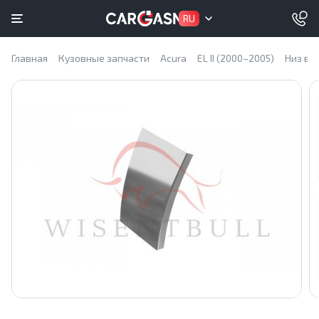
RU
Главная
Кузовные запчасти
Acura
EL II (2000–2005)
Низ вн