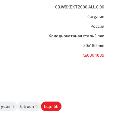
03.WBXEXT2000.ALL.C.00
Cargasm
Россия
Холоднокатаная сталь 1 mm
20x180 mm
№0304639
rysler
7
Citroen
4
Ещё
66