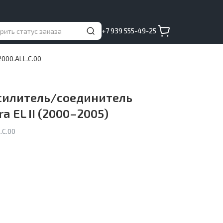
+7 939 555-49-25
000.ALL.C.00
силитель/соединитель
a EL II (2000–2005)
.C.00