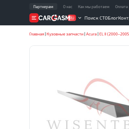
Партнерам
О нас
Как мы работаем
Оплата 
Поиск СТО
Блог
Конт
RU
Главная
|
Кузовные запчасти
|
Acura
|
EL II (2000–2005