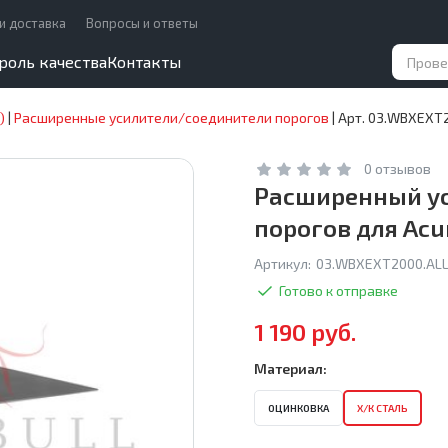
и доставка
Вопросы и ответы
роль качества
Контакты
)
|
Расширенные усилители/соединители порогов
|
Арт. 03.WBXEXT2
0 отзывов
Расширенный у
порогов для Acur
Артикул:
03.WBXEXT2000.ALL
Готово к отправке
1 190 руб.
Материал:
ОЦИНКОВКА
Х/К СТАЛЬ