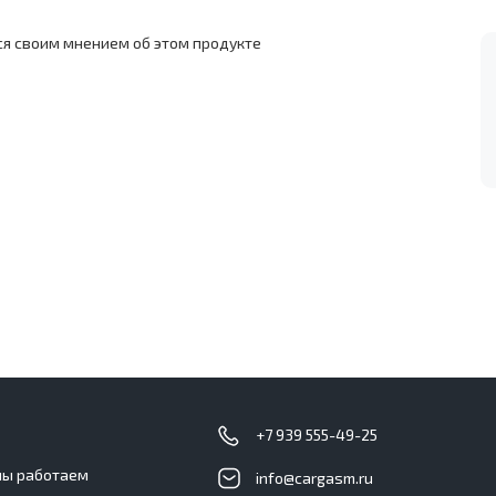
ся своим мнением об этом продукте
с
+7 939 555-49-25
мы работаем
info@cargasm.ru