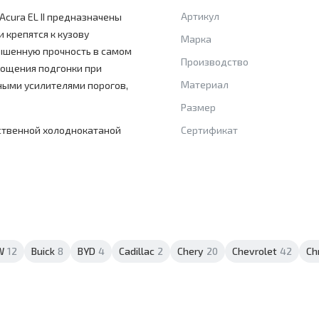
Артикул
cura EL II предназначены
и крепятся к кузову
Марка
вышенную прочность в самом
Производство
рощения подгонки при
Материал
ными усилителями порогов,
Размер
ственной холоднокатаной
Сертификат
W
12
Buick
8
BYD
4
Cadillac
2
Chery
20
Chevrolet
42
Ch