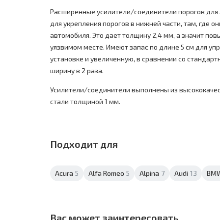
Расширенные усилители/соединители порогов для A
для укрепления порогов в нижней части, там, где он
автомобиля. Это дает толщину 2,4 мм, а значит по
уязвимом месте. Имеют запас по длине 5 см для уп
установке и увеличенную, в сравнении со стандарт
ширину в 2 раза.
Усилители/соединители выполнены из высококаче
стали толщиной 1 мм.
Подходит для
Acura
5
Alfa Romeo
5
Alpina
7
Audi
13
BM
Вас может заинтересовать