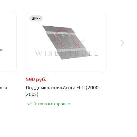
ЦИНК
ЦИНК
590 руб.
590 руб.
ога
Поддомкратник Acura EL II (2000–
Торцевая 
2005)
(2000–20
Готово к отправке
Готово