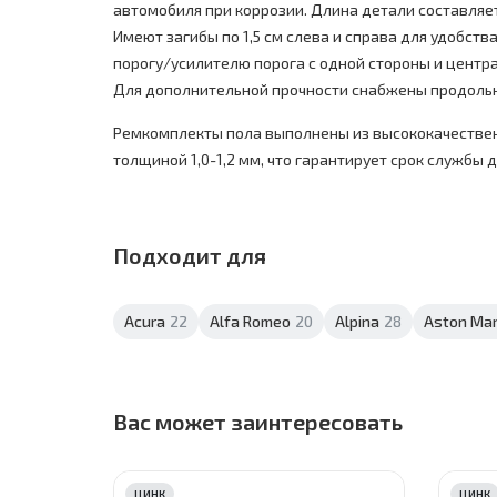
автомобиля при коррозии. Длина детали составляет 1
Имеют загибы по 1,5 см слева и справа для удобств
порогу/усилителю порога с одной стороны и центра
Для дополнительной прочности снабжены продоль
Ремкомплекты пола выполнены из высококачестве
толщиной 1,0-1,2 мм, что гарантирует срок службы до
Подходит для
Acura
22
Alfa Romeo
20
Alpina
28
Aston Mar
Вас может заинтересовать
ЦИНК
ЦИНК