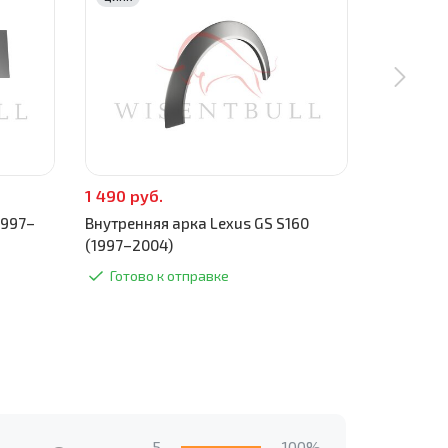
1 490 руб.
590 руб.
1997–
Внутренняя арка Lexus GS S160
Низ внутр
(1997–2004)
(1997–20
Готово к отправке
Готово
5
100%