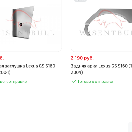
б.
2 190 руб.
ая заглушка Lexus GS S160
Задняя арка Lexus GS S160 (
2004)
2004)
во к отправке
Готово к отправке