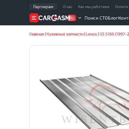
Партнерам
О нас
Как мы работаем
Оплата 
Поиск СТО
Блог
Конт
RU
Главная
|
Кузовные запчасти
|
Lexus
|
GS S160 (1997–