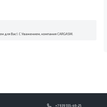
ем для Вас!. С Уважением, компания CARGASM.
с
+7 939 555-49-25