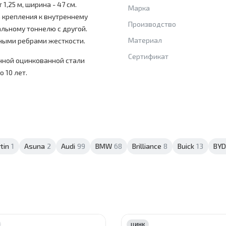
,25 м, ширина - 47 см.
Марка
а крепления к внутреннему
Производство
льному тоннелю с другой.
Материал
ными ребрами жесткости.
Сертификат
нной оцинкованной стали
 10 лет.
tin
1
Asuna
2
Audi
99
BMW
68
Brilliance
8
Buick
13
BYD
ЦИНК