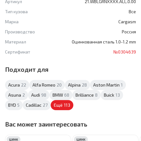
Артикул
21.WBLGRNXXXX.ALL.0.00
Тип кузова
Все
Марка
Cargasm
Производство
Россия
Материал
Оцинкованная сталь 1.0-1.2 mm
Сертификат
№0304639
Подходит для
Acura
22
Alfa Romeo
20
Alpina
28
Aston Martin
1
Asuna
2
Audi
98
BMW
68
Brilliance
8
Buick
13
BYD
5
Cadillac
27
Ещё
113
Вас может заинтересовать
ЦИНК
ЦИНК