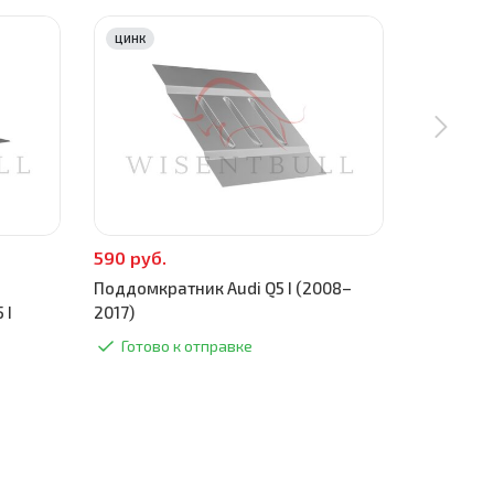
ЦИНК
ЦИНК
590 руб.
590 руб.
Поддомкратник Audi Q5 I (2008–
Торцевая 
 I
2017)
2017)
Готово к отправке
Готово