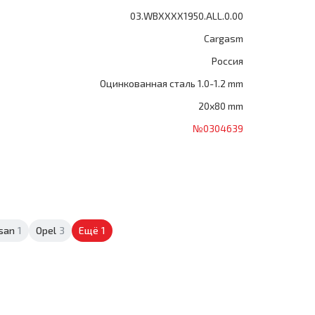
03.WBXXXX1950.ALL.0.00
Cargasm
Россия
Оцинкованная сталь 1.0-1.2 mm
20x80 mm
№0304639
san
1
Opel
3
Ещё
1