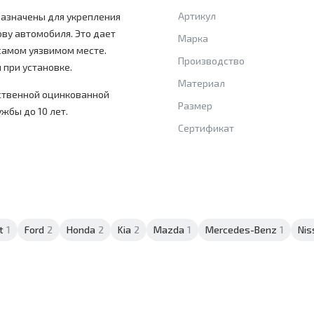
Артикул
назначены для укрепления
зову автомобиля. Это дает
Марка
 самом уязвимом месте.
Производство
 при установке.
Материал
ственной оцинкованной
Размер
ужбы до 10 лет.
Сертификат
t
1
Ford
2
Honda
2
Kia
2
Mazda
1
Mercedes-Benz
1
Nis