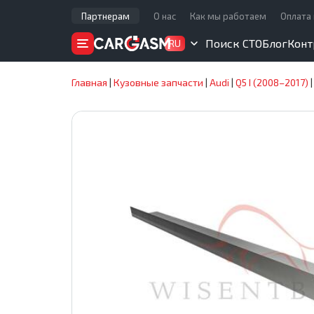
Партнерам
О нас
Как мы работаем
Оплата 
Поиск СТО
Блог
Конт
RU
Главная
|
Кузовные запчасти
|
Audi
|
Q5 I (2008–2017)