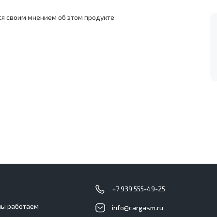
ся своим мнением об этом продукте
с
+7 939 555-49-25
мы работаем
info@cargasm.ru