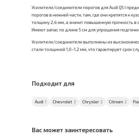
Усилители/соединители порогов для Audi Q5 I пред
порогов в нижней части, там, где они крепятся к ку
толщину 2,4 мм, а значит повышенную прочность в
Имеют запас по длине 5 см для упрощения подгонки
Усилители/соединители выполнены из высококаче
стали толщиной 1,0–1,2 мм, что гарантирует срок сл
Подходит для
Audi
1
Chevrolet
2
Chrysler
2
Citroen
2
Fia
Вас может заинтересовать