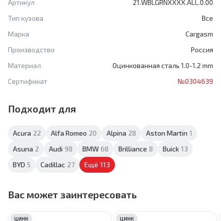
Артикул
21.WBLGRNXXXX.ALL.0.00
Тип кузова
Все
Марка
Cargasm
Производство
Россия
Материал
Оцинкованная сталь 1.0-1.2 mm
Сертификат
№0304639
Подходит для
Acura
22
Alfa Romeo
20
Alpina
28
Aston Martin
1
Asuna
2
Audi
98
BMW
68
Brilliance
8
Buick
13
BYD
5
Cadillac
27
Ещё
113
Вас может заинтересовать
ЦИНК
ЦИНК