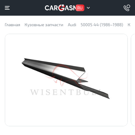
RU
Главная
Кузовные запчасти
Audi
5000S 44 (1986–1988)
Куз