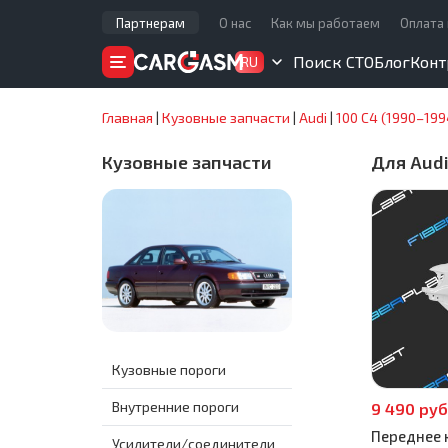
Партнерам
О нас
Как мы работаем
Оплата 
Поиск СТО
Блог
Конт
RU
Главная
|
Кузовные запчасти
|
Audi
|
100 C4 (1990–199
Кузовные запчасти
Для Audi
Кузовные пороги
Внутренние пороги
9 490 руб
Переднее к
Усилители/соединители