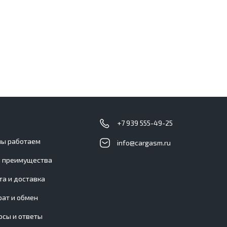
с
+7 939 555-49-25
мы работаем
info@cargasm.ru
 преимущества
та и доставка
рат и обмен
осы и ответы