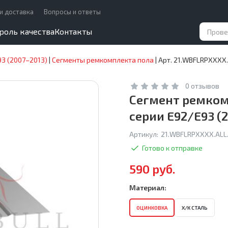
и доставка
Вопросы и ответы
роль качества
Контакты
93 (2007–2013)
|
Сегменты ремкомплекта пола
|
Арт. 21.WBFLRPXXXX.
0 отзывов
Сегмент ремкомп
серии E92/E93 (
Артикул:
21.WBFLRPXXXX.ALL.
Готово к отправке
590 руб.
Материал:
ОЦИНКОВКА
Х/К СТАЛЬ