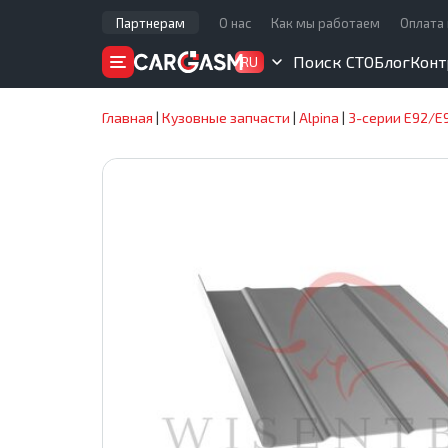
Партнерам
О нас
Как мы работаем
Оплата 
Поиск СТО
Блог
Конт
RU
Главная
|
Кузовные запчасти
|
Alpina
|
3-серии E92/E