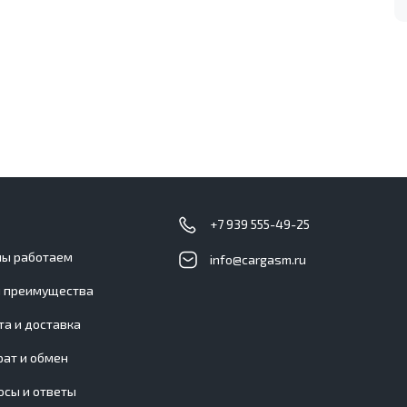
с
+7 939 555-49-25
мы работаем
info@cargasm.ru
 преимущества
та и доставка
рат и обмен
осы и ответы