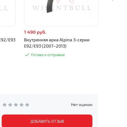
1 490 руб.
590 руб.
 E92/E93
Внутренняя арка Alpina 3-серии
Низ внутр
E92/E93 (2007–2013)
E92/E93 
Готово к отправке
Готово
Нет оценок
ДОБАВИТЬ ОТЗЫВ