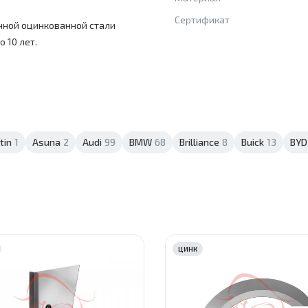
Сертификат
нной оцинкованной стали
 10 лет.
tin
1
Asuna
2
Audi
99
BMW
68
Brilliance
8
Buick
13
BYD
ЦИНК