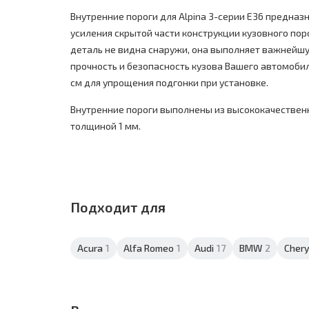
Внутренние пороги для Alpina 3-серии E36 предназ
усиления скрытой части конструкции кузовного порог
деталь не видна снаружи, она выполняет важнейш
прочность и безопасность кузова Вашего автомобил
см для упрощения подгонки при установке.
Внутренние пороги выполнены из высококачествен
толщиной 1 мм.
Подходит для
Acura
1
Alfa Romeo
1
Audi
17
BMW
2
Cher