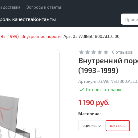
и доставка
Вопросы и ответы
роль качества
Контакты
993–1999)
|
Внутренние пороги
|
Арт. 03.WBINSL1800.ALL.C.00
0 отзывов
Внутренний поро
(1993–1999)
Артикул:
03.WBINSL1800.ALL.C
Готово к отправке
1 190 руб.
Материал:
ОЦИНКОВКА
Х/К СТАЛЬ