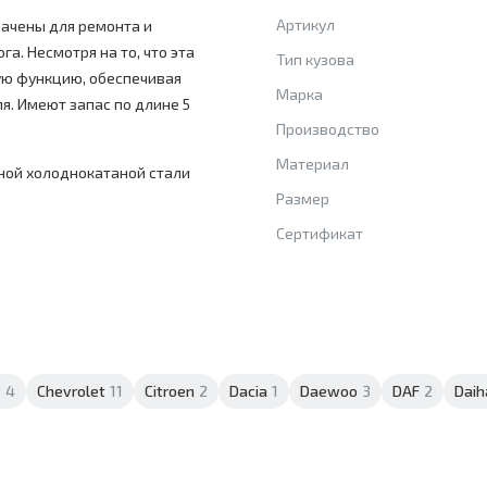
Артикул
начены для ремонта и
а. Несмотря на то, что эта
Тип кузова
ую функцию, обеспечивая
Марка
я. Имеют запас по длине 5
Производство
Материал
ной холоднокатаной стали
Размер
Сертификат
y
4
Chevrolet
11
Citroen
2
Dacia
1
Daewoo
3
DAF
2
Daih