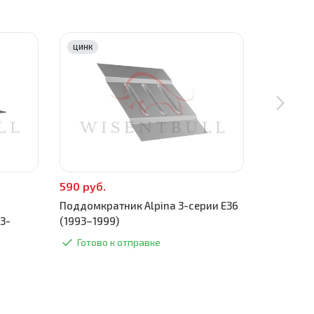
ЦИНК
ЦИНК
590 руб.
590 руб.
Поддомкратник Alpina 3-серии E36
Торцевая 
3-
(1993–1999)
E36 (1993
Готово к отправке
Готово