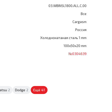
03.WBINSL1800.ALL.C.00
Все
Cargasm
Россия
Холоднокатаная сталь 1 mm
100x50x20 mm
№0304639
atsu
2
Dodge
2
Ещё
41