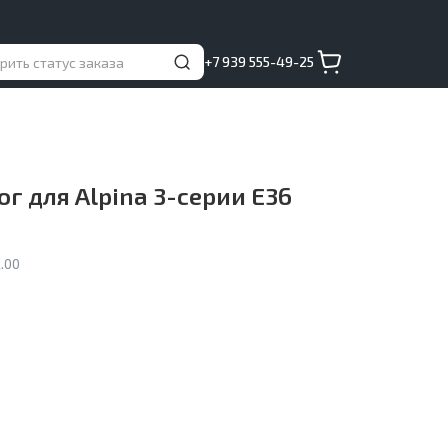
+7 939 555-49-25
г для Alpina 3-серии E36
.00