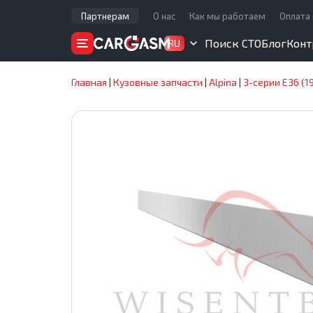
Партнерам
О нас
Как мы работаем
Оплата 
Поиск СТО
Блог
Конт
RU
Главная
|
Кузовные запчасти
|
Alpina
|
3-серии E36 (1