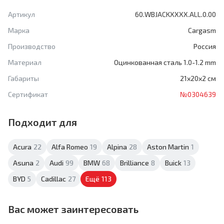
Артикул
60.WBJACKXXXX.ALL.0.00
Марка
Cargasm
Производство
Россия
Материал
Оцинкованная сталь 1.0-1.2 mm
Габариты
21x20x2 см
Сертификат
№0304639
Подходит для
Acura
22
Alfa Romeo
19
Alpina
28
Aston Martin
1
Asuna
2
Audi
99
BMW
68
Brilliance
8
Buick
13
BYD
5
Cadillac
27
Ещё
113
Вас может заинтересовать