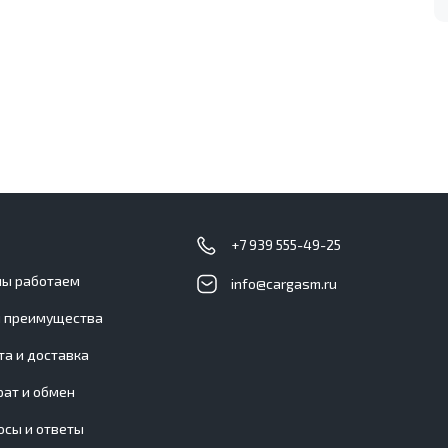
с
+7 939 555-49-25
мы работаем
info@cargasm.ru
 преимущества
та и доставка
рат и обмен
осы и ответы