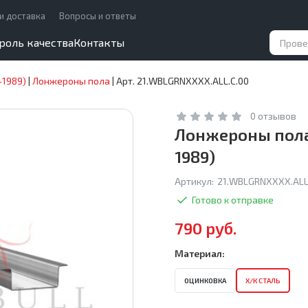
и доставка
Вопросы и ответы
роль качества
Контакты
–1989)
|
Лонжероны пола
|
Арт. 21.WBLGRNXXXX.ALL.C.00
0 отзывов
Лонжероны пола 
1989)
Артикул:
21.WBLGRNXXXX.ALL
Готово к отправке
790 руб.
Материал:
ОЦИНКОВКА
Х/К СТАЛЬ