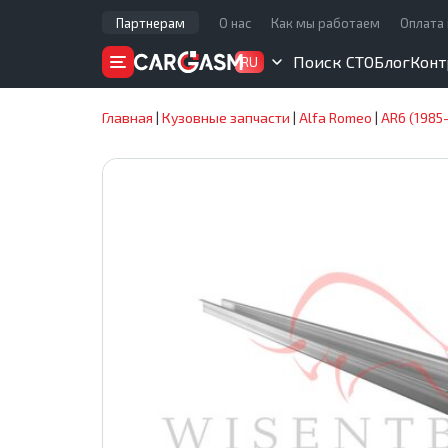
Партнерам
О нас
Как мы работаем
Оплата 
Поиск СТО
Блог
Конт
RU
Главная
|
Кузовные запчасти
|
Alfa Romeo
|
AR6 (1985