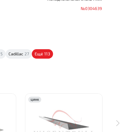
№0304639
5
Cadillac
27
Ещё
113
ЦИНК
ЦИНК