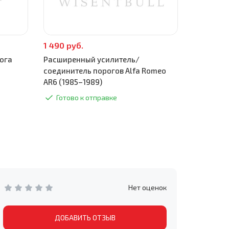
1 490 руб.
590 руб.
ога
Расширенный усилитель/
Поддомкр
соединитель порогов Alfa Romeo
(1985–198
AR6 (1985–1989)
Готово
Готово к отправке
Нет оценок
ДОБАВИТЬ ОТЗЫВ