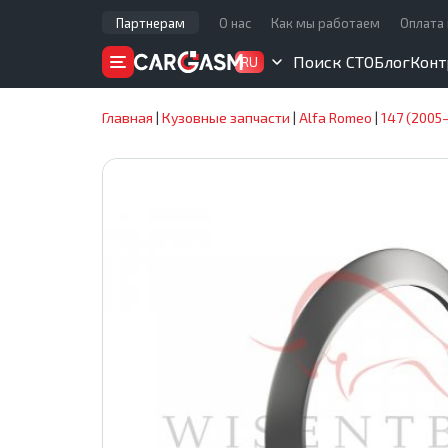
Партнерам
О нас
Как мы работаем
Оплата 
Поиск СТО
Блог
Конт
RU
Главная
|
Кузовные запчасти
|
Alfa Romeo
|
147 (2005