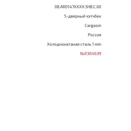
08.AR0147XXXX.5HB.C.00
5-дверный хэтчбек
Cargasm
Россия
Холоднокатаная сталь 1 mm
№0304639