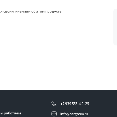
ся своим мнением об этом продукте
с
+7 939 555-49-25
мы работаем
info@cargasm.ru