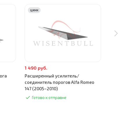
ЦИНК
ЦИНК
1 490 руб.
590 руб.
ога
Расширенный усилитель/
Поддомкр
соединитель порогов Alfa Romeo
(2005–20
147 (2005–2010)
Готово
Готово к отправке