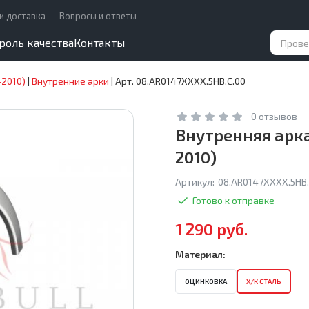
и доставка
Вопросы и ответы
роль качества
Контакты
–2010)
|
Внутренние арки
|
Арт. 08.AR0147XXXX.5HB.C.00
0 отзывов
Внутренняя арка
2010)
Артикул:
08.AR0147XXXX.5HB.
Готово к отправке
1 290 руб.
Материал:
ОЦИНКОВКА
Х/К СТАЛЬ