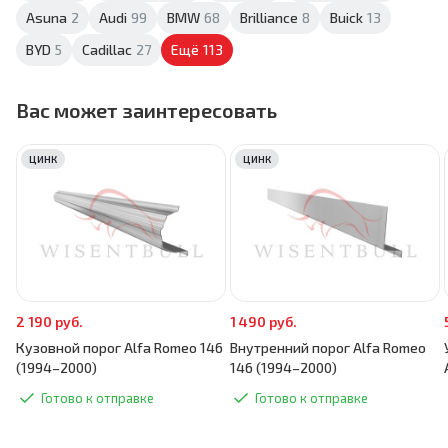
Asuna
2
Audi
99
BMW
68
Brilliance
8
Buick
13
BYD
5
Cadillac
27
Ещё
113
Вас может заинтересовать
ЦИНК
ЦИНК
2 190 руб.
1 490 руб.
Кузовной порог Alfa Romeo 146
Внутренний порог Alfa Romeo
(1994–2000)
146 (1994–2000)
Готово к отправке
Готово к отправке