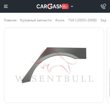
RU
Главная
Кузовные запчасти
Acura
TSX I (2003–2008)
Задни