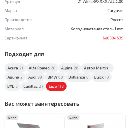
Артикул
21.WBFLRPXXXX.ALL.C.00
Марка
Cargasm
Производство
Россия
Материал
Холоднокатаная сталь 1 mm
Сертификат
№0304639
Подходит для
Acura
21
Alfa Romeo
20
Alpina
28
Aston Martin
1
Asuna
2
Audi
99
BMW
68
Brilliance
8
Buick
13
BYD
5
Cadillac
27
Ещё
113
Вас может заинтересовать
ЦИНК
ЦИНК