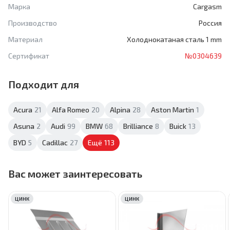
Марка
Cargasm
Производство
Россия
Материал
Холоднокатаная сталь 1 mm
Сертификат
№0304639
Подходит для
Acura
21
Alfa Romeo
20
Alpina
28
Aston Martin
1
Asuna
2
Audi
99
BMW
68
Brilliance
8
Buick
13
BYD
5
Cadillac
27
Ещё
113
Вас может заинтересовать
ЦИНК
ЦИНК