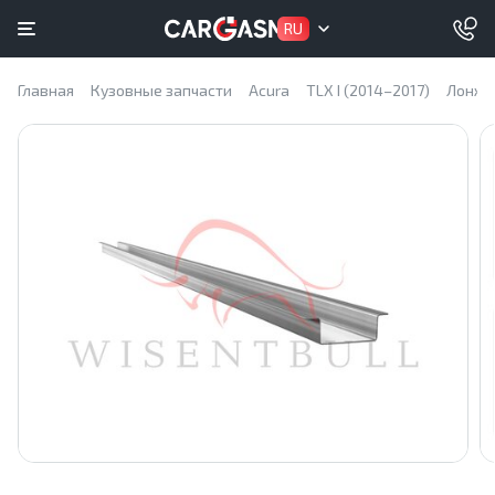
RU
Главная
Кузовные запчасти
Acura
TLX I (2014–2017)
Лонже