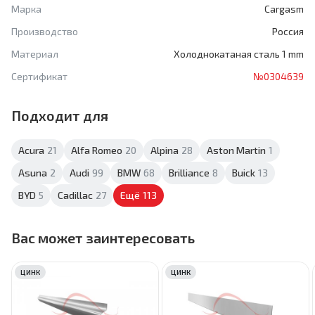
Марка
Cargasm
Производство
Россия
Материал
Холоднокатаная сталь 1 mm
Сертификат
№0304639
Подходит для
Acura
21
Alfa Romeo
20
Alpina
28
Aston Martin
1
Asuna
2
Audi
99
BMW
68
Brilliance
8
Buick
13
BYD
5
Cadillac
27
Ещё
113
Вас может заинтересовать
ЦИНК
ЦИНК