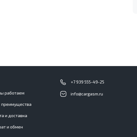
с
+7 939 555-49-25
мы работаем
info@cargasm.ru
 преимущества
та и доставка
рат и обмен