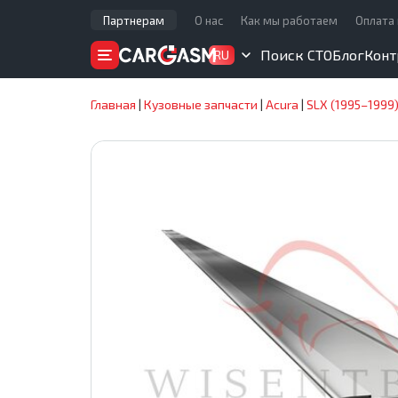
Партнерам
О нас
Как мы работаем
Оплата 
Поиск СТО
Блог
Конт
RU
Главная
|
Кузовные запчасти
|
Acura
|
SLX (1995–1999