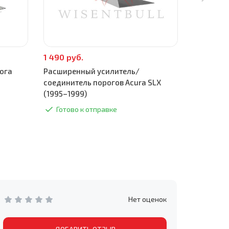
1 490 руб.
590 руб.
ога
Расширенный усилитель/
Поддомкр
соединитель порогов Acura SLX
1999)
(1995–1999)
Готово
Готово к отправке
Нет оценок