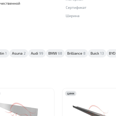
ачественной
Сертификат
Ширина
tin
1
Asuna
2
Audi
99
BMW
68
Brilliance
8
Buick
13
BYD
ЦИНК