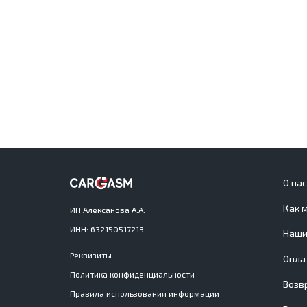
О на
Как 
ИП Алексанова А.А.
ИНН: 632150517213
Наши
Реквизиты
Опла
Политика конфиденциальности
Возв
Правила использования информации