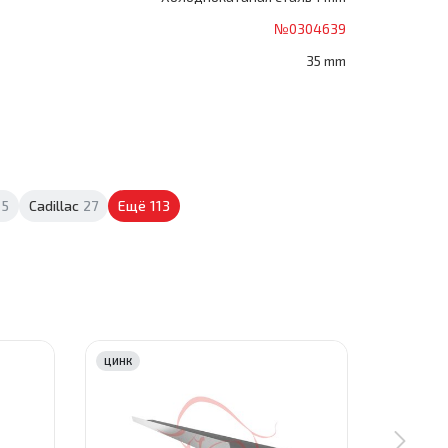
№0304639
35 mm
5
Cadillac
27
Ещё
113
ЦИНК
ЦИНК