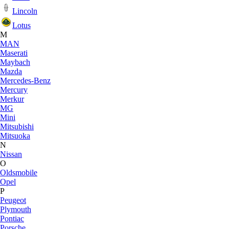
Lincoln
Lotus
M
MAN
Maserati
Maybach
Mazda
Mercedes-Benz
Mercury
Merkur
MG
Mini
Mitsubishi
Mitsuoka
N
Nissan
O
Oldsmobile
Opel
P
Peugeot
Plymouth
Pontiac
Porsche