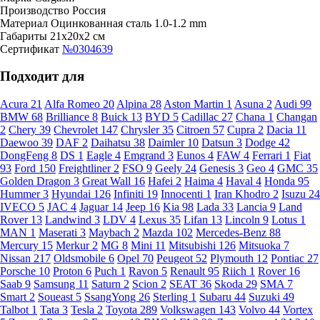
Производство
Россия
Материал
Оцинкованная сталь 1.0-1.2 mm
Габариты
21x20x2 см
Сертификат
№0304639
Подходит для
Acura
21
Alfa Romeo
20
Alpina
28
Aston Martin
1
Asuna
2
Audi
99
BMW
68
Brilliance
8
Buick
13
BYD
5
Cadillac
27
Chana
1
Changan
2
Chery
39
Chevrolet
147
Chrysler
35
Citroen
57
Cupra
2
Dacia
11
Daewoo
39
DAF
2
Daihatsu
38
Daimler
10
Datsun
3
Dodge
42
DongFeng
8
DS
1
Eagle
4
Emgrand
3
Eunos
4
FAW
4
Ferrari
1
Fiat
93
Ford
150
Freightliner
2
FSO
9
Geely
24
Genesis
3
Geo
4
GMC
35
Golden Dragon
3
Great Wall
16
Hafei
2
Haima
4
Haval
4
Honda
95
Hummer
3
Hyundai
126
Infiniti
19
Innocenti
1
Iran Khodro
2
Isuzu
24
IVECO
5
JAC
4
Jaguar
14
Jeep
16
Kia
98
Lada
33
Lancia
9
Land
Rover
13
Landwind
3
LDV
4
Lexus
35
Lifan
13
Lincoln
9
Lotus
1
MAN
1
Maserati
3
Maybach
2
Mazda
102
Mercedes-Benz
88
Mercury
15
Merkur
2
MG
8
Mini
11
Mitsubishi
126
Mitsuoka
7
Nissan
217
Oldsmobile
6
Opel
70
Peugeot
52
Plymouth
12
Pontiac
27
Porsche
10
Proton
6
Puch
1
Ravon
5
Renault
95
Riich
1
Rover
16
Saab
9
Samsung
11
Saturn
2
Scion
2
SEAT
36
Skoda
29
SMA
7
Smart
2
Soueast
5
SsangYong
26
Sterling
1
Subaru
44
Suzuki
49
Talbot
1
Tata
3
Tesla
2
Toyota
289
Volkswagen
143
Volvo
44
Vortex