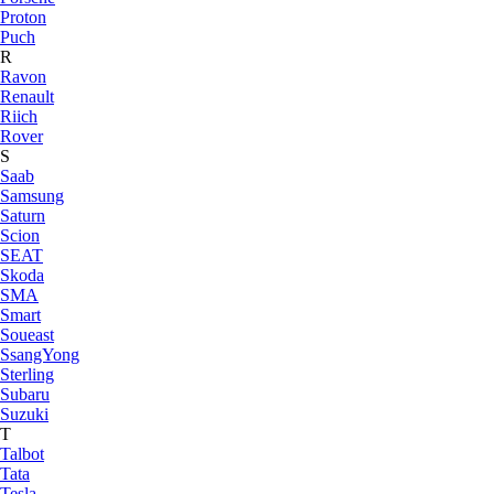
Proton
Puch
R
Ravon
Renault
Riich
Rover
S
Saab
Samsung
Saturn
Scion
SEAT
Skoda
SMA
Smart
Soueast
SsangYong
Sterling
Subaru
Suzuki
T
Talbot
Tata
Tesla