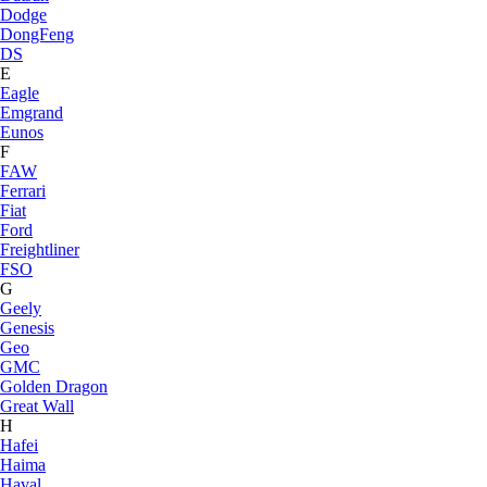
Dodge
DongFeng
DS
E
Eagle
Emgrand
Eunos
F
FAW
Ferrari
Fiat
Ford
Freightliner
FSO
G
Geely
Genesis
Geo
GMC
Golden Dragon
Great Wall
H
Hafei
Haima
Haval