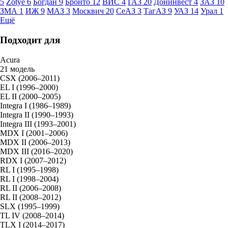
5
Zotye
6
Богдан
9
Бронто
12
ВИС
4
ГАЗ
20
Донинвест
4
ЗАЗ
10
ЗМА
1
ИЖ
9
МАЗ
3
Москвич
20
СеАЗ
3
ТагАЗ
9
УАЗ
14
Урал
1
Ещё
Подходит для
Acura
21 модель
CSX (2006–2011)
EL I (1996–2000)
EL II (2000–2005)
Integra I (1986–1989)
Integra II (1990–1993)
Integra III (1993–2001)
MDX I (2001–2006)
MDX II (2006–2013)
MDX III (2016–2020)
RDX I (2007–2012)
RL I (1995–1998)
RL I (1998–2004)
RL II (2006–2008)
RL II (2008–2012)
SLX (1995–1999)
TL IV (2008–2014)
TLX I (2014–2017)