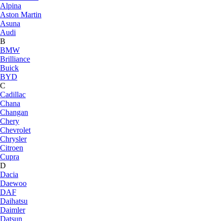
Alpina
Aston Martin
Asuna
Audi
B
BMW
Brilliance
Buick
BYD
C
Cadillac
Chana
Changan
Chery
Chevrolet
Chrysler
Citroen
Cupra
D
Dacia
Daewoo
DAF
Daihatsu
Daimler
Datsun