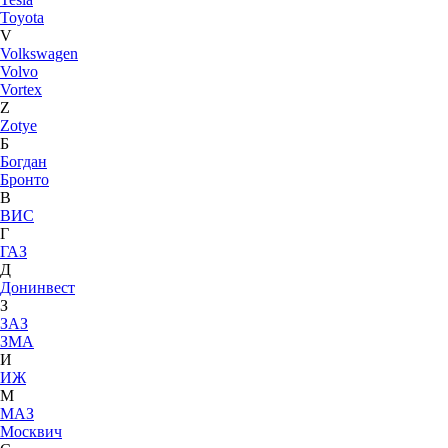
Toyota
V
Volkswagen
Volvo
Vortex
Z
Zotye
Б
Богдан
Бронто
В
ВИС
Г
ГАЗ
Д
Донинвест
З
ЗАЗ
ЗМА
И
ИЖ
М
МАЗ
Москвич