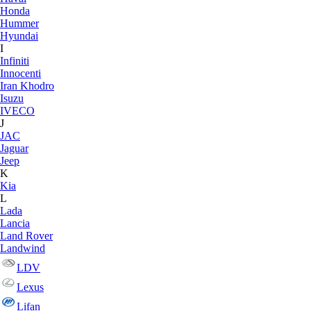
Honda
Hummer
Hyundai
I
Infiniti
Innocenti
Iran Khodro
Isuzu
IVECO
J
JAC
Jaguar
Jeep
K
Kia
L
Lada
Lancia
Land Rover
Landwind
LDV
Lexus
Lifan