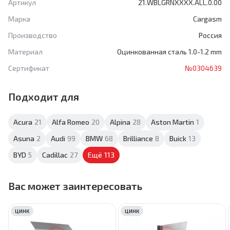
Артикул
21.WBLGRNXXXX.ALL.0.00
Марка
Cargasm
Производство
Россия
Материал
Оцинкованная сталь 1.0-1.2 mm
Сертификат
№0304639
Подходит для
Acura
21
Alfa Romeo
20
Alpina
28
Aston Martin
1
Asuna
2
Audi
99
BMW
68
Brilliance
8
Buick
13
BYD
5
Cadillac
27
Ещё
113
Вас может заинтересовать
ЦИНК
ЦИНК