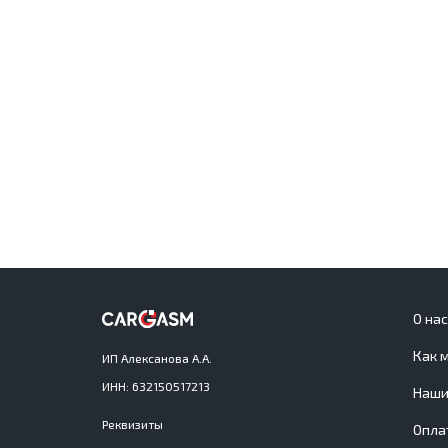
О на
Как 
ИП Алексанова А.А.
ИНН: 632150517213
Наши
Реквизиты
Опла