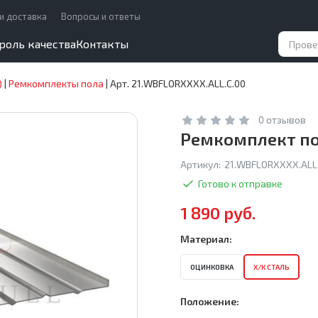
и доставка
Вопросы и ответы
роль качества
Контакты
)
|
Ремкомплекты пола
|
Арт. 21.WBFLORXXXX.ALL.C.00
0 отзывов
Ремкомплект пол
Артикул:
21.WBFLORXXXX.ALL.
Готово к отправке
1 890 руб.
Материал:
ОЦИНКОВКА
Х/К СТАЛЬ
Положение: