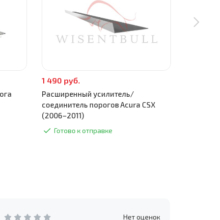
1 490 руб.
590 руб.
ога
Расширенный усилитель/
Поддомкр
соединитель порогов Acura CSX
2011)
(2006–2011)
Готово
Готово к отправке
Нет оценок