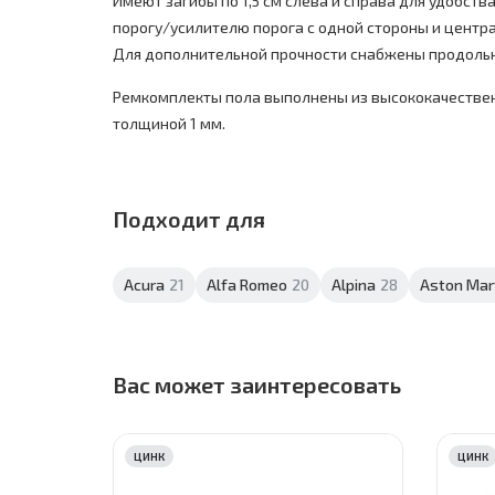
Имеют загибы по 1,5 см слева и справа для удобств
порогу/усилителю порога с одной стороны и центра
Для дополнительной прочности снабжены продоль
Ремкомплекты пола выполнены из высококачестве
толщиной 1 мм.
Подходит для
Acura
21
Alfa Romeo
20
Alpina
28
Aston Mar
Вас может заинтересовать
ЦИНК
ЦИНК