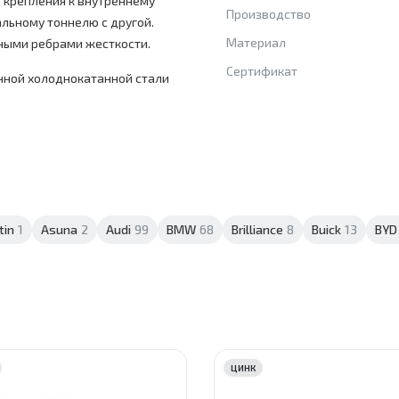
а крепления к внутреннему
Производство
льному тоннелю с другой.
Материал
ными ребрами жесткости.
Сертификат
нной холоднокатанной стали
tin
1
Asuna
2
Audi
99
BMW
68
Brilliance
8
Buick
13
BYD
ЦИНК