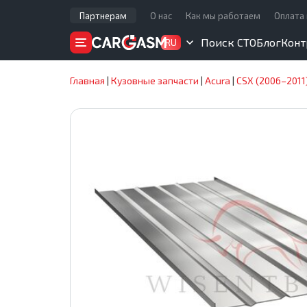
Партнерам
О нас
Как мы работаем
Оплата 
Поиск СТО
Блог
Конт
RU
Главная
|
Кузовные запчасти
|
Acura
|
CSX (2006–2011