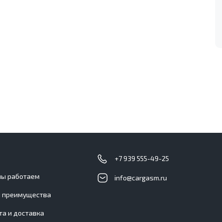
с
+7 939 555-49-25
мы работаем
info@cargasm.ru
 преимущества
та и доставка